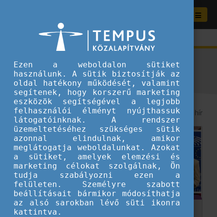
Aktuális híreink
Ezen a weboldalon sütiket
használunk. A sütik biztosítják az
oldal hatékony működését, valamint
segítenek, hogy korszerű marketing
eszközök segítségével a legjobb
felhasználói élményt nyújthassuk
8
/ 81 hír
látogatóinknak. A rendszer
üzemeltetéséhez szükséges sütik
azonnal elindulnak, amikor
meglátogatja weboldalunkat. Azokat
a sütiket, amelyek elemzési és
marketing célokat szolgálnak, Ön
tudja szabályozni ezen a
felületen. Személyre szabott
beállításait bármikor módosíthatja
az alsó sarokban lévő süti ikonra
kattintva.
Az Európai Ifjúsági Hét megnyitója egy fiatal