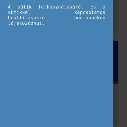
szemével
A sütik felhasználásáról és a
sütikkel kapcsolatos
Bende Anna volt DiscoverEU utazóként vett részt az Eurodesk delegáció magyar tagjaként az Európai Ifjúsági Hét nyitónapján Brüsszelben. Olvasd el, milyen izgalmakat tartogatott számára ...
beállításokról honlapunkon
tájékozódhat.
Hogyan őrizd meg a mentális egészséged?
A diáklét egyik elkerülhetetlen velejárója a vizsgaidőszak és az ezzel járó stressz. Ha úgy érzed mindent kipróbáltál már, de még mindig szorongással töltenek el az előtted álló f...