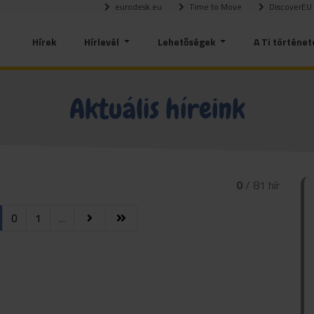
eurodesk.eu
Time to Move
DiscoverEU
Hírek
Hírlevél
Lehetőségek
A Ti történet
Aktuális híreink
0
/ 81 hír
0
1
...