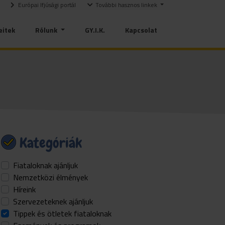
Európai Ifjúsági portál
További hasznos linkek
eitek
Rólunk
GY.I.K.
Kapcsolat
Kategóriák
Fiataloknak ajánljuk
Nemzetközi élmények
Híreink
Szervezeteknek ajánljuk
Tippek és ötletek fiataloknak