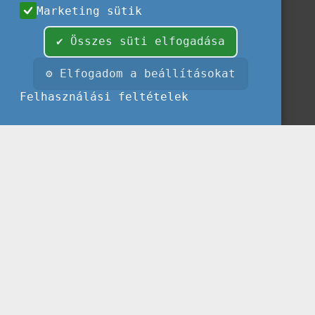
Marketing sütik
✔ Összes süti elfogadása
⚙ Elfogadom a beállításokat
Felhasználási feltételek