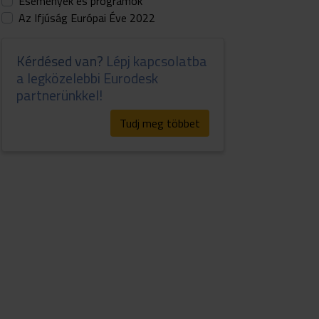
Események és programok
Az Ifjúság Európai Éve 2022
Kérdésed van?
Lépj kapcsolatba
a legközelebbi Eurodesk
partnerünkkel!
Tudj meg többet