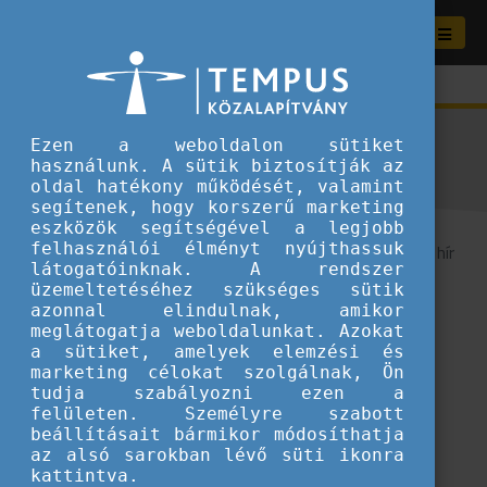
Aktuális híreink
Ezen a weboldalon sütiket
használunk. A sütik biztosítják az
oldal hatékony működését, valamint
segítenek, hogy korszerű marketing
eszközök segítségével a legjobb
felhasználói élményt nyújthassuk
0
/ 52 hír
látogatóinknak. A rendszer
üzemeltetéséhez szükséges sütik
...
azonnal elindulnak, amikor
meglátogatja weboldalunkat. Azokat
a sütiket, amelyek elemzési és
marketing célokat szolgálnak, Ön
Kategóriák
tudja szabályozni ezen a
felületen. Személyre szabott
beállításait bármikor módosíthatja
Fiataloknak ajánljuk
az alsó sarokban lévő süti ikonra
Nemzetközi élmények
kattintva.