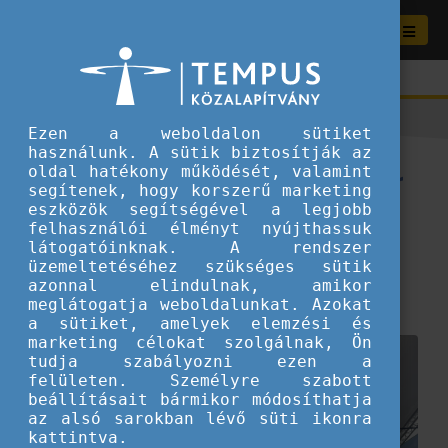
Ezen a weboldalon sütiket
használunk. A sütik biztosítják az
The Erasmus+ Generation for
oldal hatékony működését, valamint
segítenek, hogy korszerű marketing
the Earth - Összefogás a
eszközök segítségével a legjobb
felhasználói élményt nyújthassuk
klímaválság ellen
látogatóinknak. A rendszer
üzemeltetéséhez szükséges sütik
2026.04.23.
azonnal elindulnak, amikor
meglátogatja weboldalunkat. Azokat
Képzés
a sütiket, amelyek elemzési és
marketing célokat szolgálnak, Ön
tudja szabályozni ezen a
felületen. Személyre szabott
beállításait bármikor módosíthatja
az alsó sarokban lévő süti ikonra
kattintva.