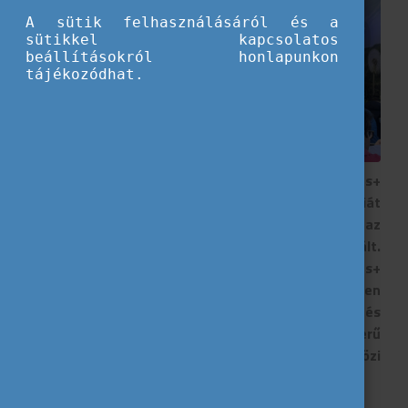
A sütik felhasználásáról és a
sütikkel kapcsolatos
beállításokról honlapunkon
tájékozódhat.
2026. április közepén rendezték meg az „Erasmus+
Generation for the Earth” című konferenciát
Rómában, ami a környezetvédelem és az
éghajlatváltozás elleni küzdelem témájára fókuszált.
Az esemény célja az volt, hogy az Erasmus+
programban részt vevő hallgatók közösen
gondolkodjanak a klímaválság kihívásairól és
lehetséges megoldásairól. A konferencia nagyszerű
lehetőséget biztosított a nemzetközi
együttműködésre és tapasztalatcserére.